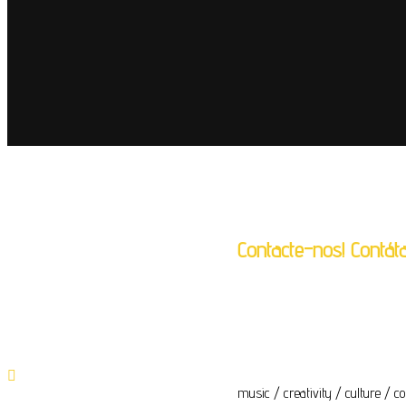
Contacte-nos! Contáta
geral@crassh.pt
music / creativity / culture / 