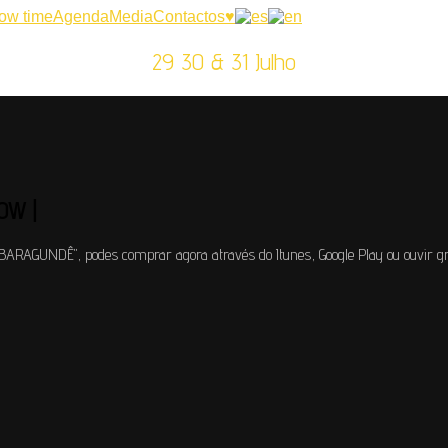
ow time
Agenda
Media
Contactos
♥
29 30 & 31 Julho
OW |
BARAGUNDÊ", podes comprar agora através do Itunes, Google Play ou ouvir gr