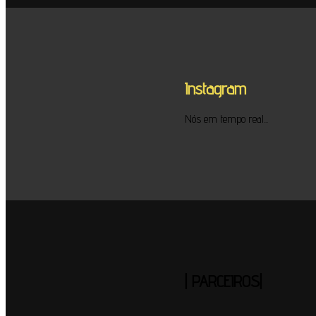
Instagram
Nós em tempo real...
| PARCEIROS|