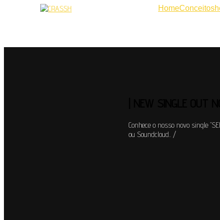
Home
Conceito
sh
| NEW SINGLE OUT N
Conhece o nosso novo single "SE
ou Soundcloud.. /