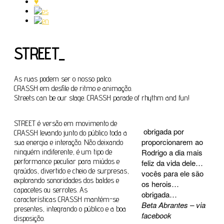
♥
STREET_
As ruas podem ser o nosso palco.
CRASSH em desfile de ritmo e animação.
Streets can be our stage. CRASSH parade of rhythm and fun!
STREET é versão em movimento de
obrigada por
CRASSH levando junto do público toda a
proporcionarem ao
sua energia e interação. Não deixando
ninguém indiferente, é um tipo de
Rodrigo a dia mais
performance peculiar para miúdos e
feliz da vida dele…
graúdos, divertido e cheio de surpresas,
vocês para ele são
explorando sonoridades dos baldes e
os herois…
capacetes ou serrotes. As
obrigada…
características CRASSH mantém-se
Beta Abrantes – via
presentes, integrando o público e a boa
facebook
disposição.