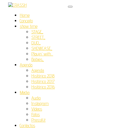
Home
Conceito
show time
STAGE_
STREET_
DUO_
SHOWCASE_
Playin’ with…
Babies_
Agenda
Agenda
Histórico 2018
Histórico 2017
Histórico 2016
Media
Audio
Instagram
Vídeos
Fotos
PressKit
Contactos